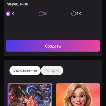
Разрешение
1K
2K
4K
Создать
Вдохновение
История