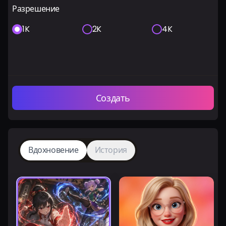
Разрешение
1K
2K
4K
Создать
Вдохновение
История