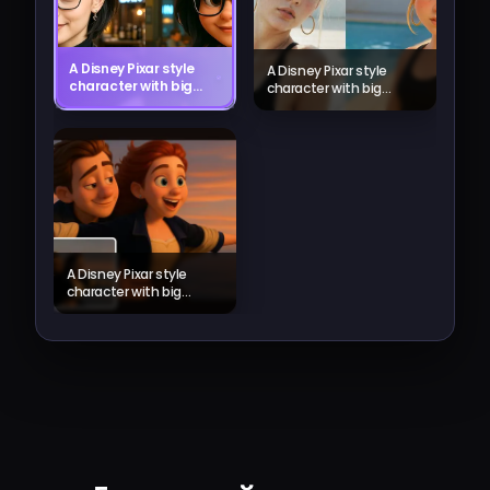
A Disney Pixar style
A Disney Pixar style
character with big
character with big
expressive eyes,
expressive eyes, colorful
colorful
background, magical
background,
atmosphere
magical
atmosphere
A Disney Pixar style
character with big
expressive eyes, colorful
background, magical
atmosphere