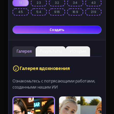
1:1
2:3
3:2
3:4
4:3
4:5
5:4
9:16
16:9
21:9
Создать
Галерея
Результаты
История
Галерея вдохновения
Ознакомьтесь с потрясающими работами,
созданными нашим ИИ