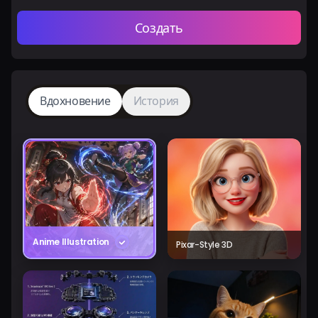
Создать
Вдохновение
История
Anime Illustration
Pixar-Style 3D