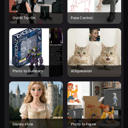
Outfit Try-On
Pose Control
Photo to Gundam
AI Expression
Disney style
Photo to Figure