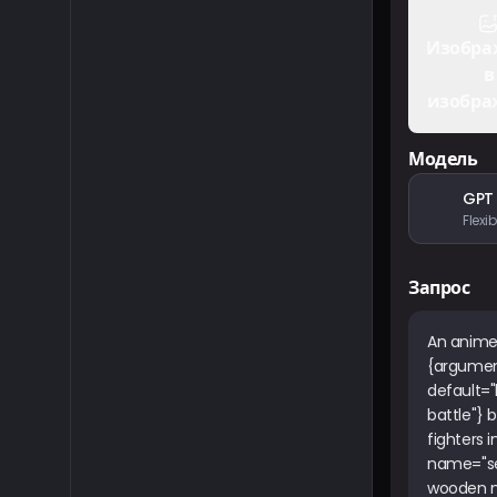
Изобра
в
изобра
Модель
GPT
Запрос