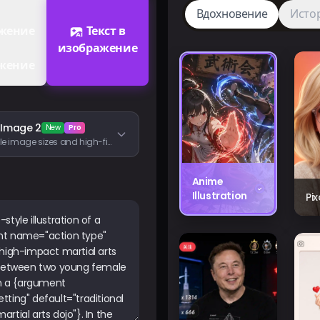
Вдохновение
Исто
жение
Текст в
изображение
жение
 Image 2
New
Pro
Flexible image sizes and high-fidelity image inputs
Anime
Illustration
Pi