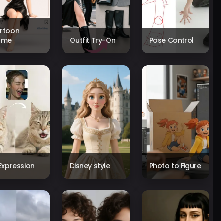
rtoon
ame
Outfit Try-On
Pose Control
 Expression
Disney style
Photo to Figure