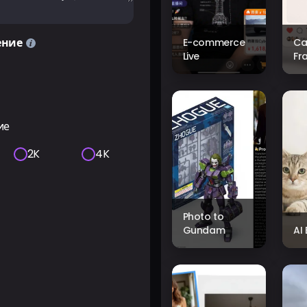
ение
E-commerce
Ca
Live
Fr
ие
2K
4K
Photo to
Gundam
AI