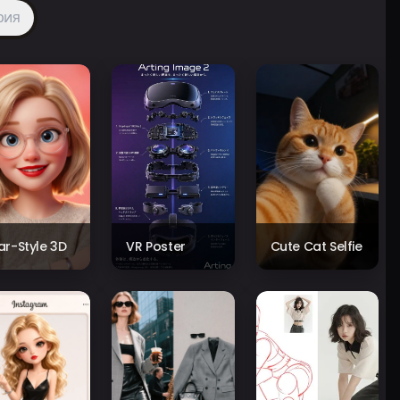
рия
xar-Style 3D
VR Poster
Cute Cat Selfie