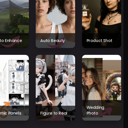
to Enhance
Auto Beauty
Product Shot
Wedding
mic Panels
Figure to Real
Photo