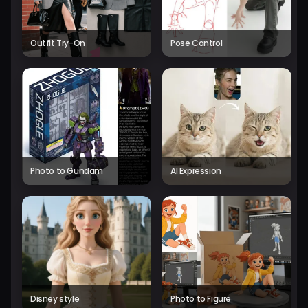
Outfit Try-On
Pose Control
Photo to Gundam
AI Expression
Disney style
Photo to Figure