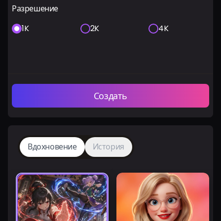
Разрешение
1K
2K
4K
Создать
Вдохновение
История