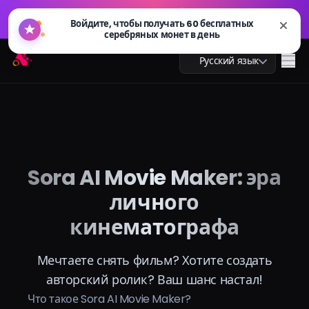
GPT Image 2.0 уже доступен: быстрее, умнее и готов
🔥
Войдите, чтобы получать 60 бесплатных
к 4K. Попробуйте сейчас
серебряных монет в день
GPT Image 2.0 уже доступен: быстрее, умнее и готов
Arting AI
🔥
Me
Русский язык
к 4K. Попробуйте сейчас
AI чат
Sora AI Movie Maker: эра
AI обучение
личного
AI изображения
кинематографа
AI видео
Мечтаете снять фильм? Хотите создать
авторский ролик? Ваш шанс настал!
AI инструменты
Что такое Sora AI Movie Maker?