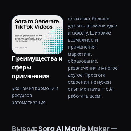
позволяет больше
уделять времени идее
и сюжету. Широкие
возможности
применения:
маркетинг,
Преимущества и
образование,
сферы
развлечения и многое
другое. Простота
применения
освоения: не нужен
Экономия времени и
опыт монтажа — с AI
ресурсов:
работать всем!
автоматизация
Вывод: Sora AI Movie Maker —