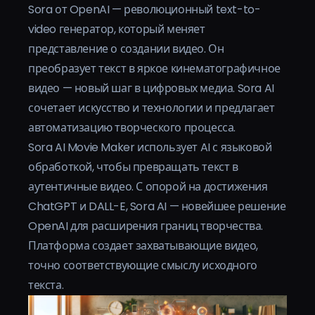
Sora от OpenAI — революционный text-to-
Тарифы
video генератор, который меняет
представление о создании видео. Он
Войти
преобразует текст в яркое кинематографичное
видео — новый шаг в цифровых медиа. Sora AI
сочетает искусство и технологии и предлагает
автоматизацию творческого процесса.
Sora AI Movie Maker использует AI с языковой
обработкой, чтобы превращать текст в
аутентичные видео. С опорой на достижения
ChatGPT и DALL-E, Sora AI — новейшее решение
OpenAI для расширения границ творчества.
Платформа создает захватывающие видео,
точно соответствующие смыслу исходного
текста.