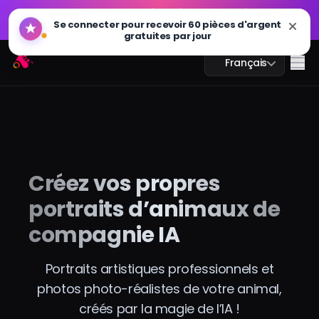
GPT Image 2.0 est disponible : plus rapide, plus
🔥
Se connecter pour recevoir 60 pièces d'argent
intelligent et prêt pour la 4K. Essayez maintenant
gratuites par jour
GPT Image 2.0 est disponible : plus rapide, plus
Arting AI
🔥
Me
Français
intelligent et prêt pour la 4K. Essayez maintenant
Chat IA
Créez vos propres
Étude IA
portraits d’animaux de
Image IA
compagnie IA
Vidéo IA
Portraits artistiques professionnels et
photos photo-réalistes de votre animal,
Outils IA
créés par la magie de l’IA !