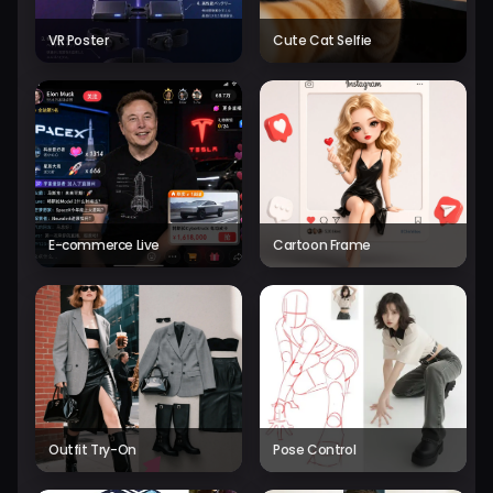
VR Poster
Cute Cat Selfie
E-commerce Live
Cartoon Frame
Outfit Try-On
Pose Control