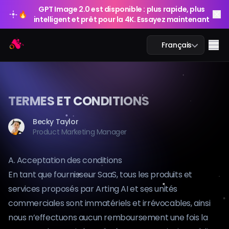
GPT Image 2.0 est disponible : plus rapide, plus
🔥
intelligent et prêt pour la 4K. Essayez maintenant
Arting AI
Me
Français
TERMES ET CONDITIONS
Chat IA
Becky Taylor
Product Marketing Manager
Étude IA
Image IA
A. Acceptation des conditions
En tant que fournisseur SaaS, tous les produits et
Vidéo IA
services proposés par Arting AI et ses unités
commerciales sont immatériels et irrévocables, ainsi
Outils IA
nous n’effectuons aucun remboursement une fois la