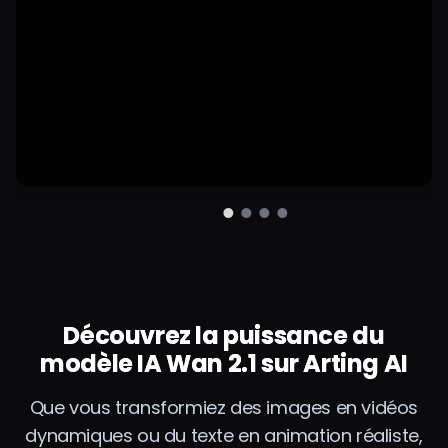
expriment la
joie de la
découverte
dans ce
minuscule
univers. Plan
ultra-serré
avec effet
macro pour
nous faire
partager sa
concentration
innocente.
Découvrez la puissance du
modèle IA Wan 2.1 sur Arting AI
Que vous transformiez des images en vidéos
dynamiques ou du texte en animation réaliste,