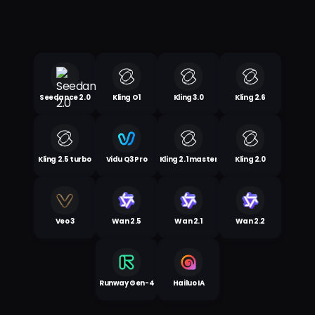
Seedance 2.0
Kling O1
Kling 3.0
Kling 2.6
Kling 2.5 turbo
Vidu Q3 Pro
Kling 2.1 master
Kling 2.0
Veo 3
Wan 2.5
Wan 2.1
Wan 2.2
Runway Gen-4
Hailuo IA