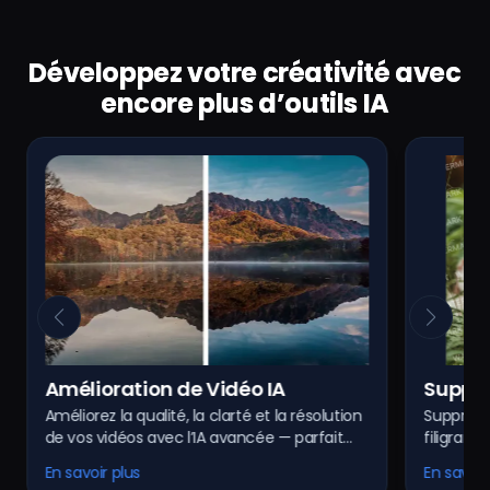
Développez votre créativité avec
encore plus d’outils IA
Amélioration de Vidéo IA
Suppre
Améliorez la qualité, la clarté et la résolution
Supprime
Image 
de vos vidéos avec l’IA avancée — parfait
filigrane
pour restaurer de vieux fichiers ou des
l’IA. Ob
En savoir plus
En savoir
vidéos basse définition.
trace.