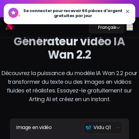
GPT Image 2.0 est disponible : plus rapide, plus
🔥
Se connecter pour recevoir 60 pièces d'argent
intelligent et prêt pour la 4K. Essayez maintenant
gratuites par jour
GPT Image 2.0 est disponible : plus rapide, plus
Arting AI
🔥
Me
Français
intelligent et prêt pour la 4K. Essayez maintenant
Générateur vidéo IA
Wan 2.2
Chat IA
Découvrez la puissance du modèle IA Wan 2.2 pour
transformer du texte ou des images en vidéos
Étude IA
fluides et réalistes. Essayez-le gratuitement sur
Image IA
Arting AI et créez en un instant.
Vidéo IA
Outils IA
Image en vidéo
Vidu Q1