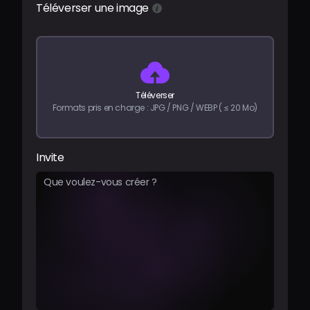
Téléverser une image
Tarifs
Se connecter
Téléverser
Formats pris en charge : JPG / PNG / WEBP ( ≤ 20 Mo)
Invite