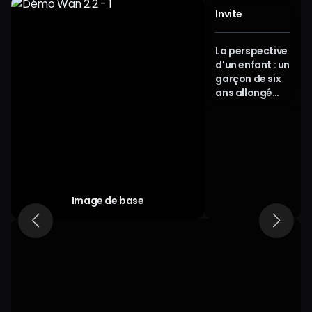
Invite
La perspective
d'un enfant : un
garçon de six
ans allongé
dans l’herbe
observe avec
fascination
une coccinelle
sur une feuille.
La lumière
estivale filtre à
Image de base
travers les
arbres,
dessinant des
ombres
tachetées sur
lui. Ses yeux
grands
ouverts