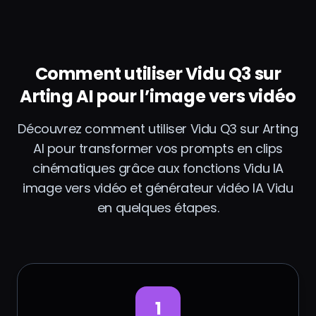
dans l’objectif.
Les lumières du
tunnel
clignotent
comme un
Comment utiliser Vidu Q3 sur
stroboscope.
Arting AI pour l’image vers vidéo
Action
hivernale à
haute
Découvrez comment utiliser Vidu Q3 sur Arting
adrénaline.
AI pour transformer vos prompts en clips
cinématiques grâce aux fonctions Vidu IA
image vers vidéo et générateur vidéo IA Vidu
en quelques étapes.
1