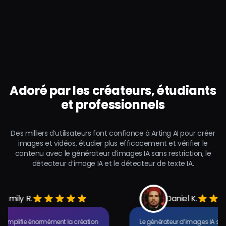
Adoré par les créateurs, étudiants
et professionnels
Des milliers d’utilisateurs font confiance à Arting AI pour créer
images et vidéos, étudier plus efficacement et vérifier le
contenu avec le générateur d’images IA sans restriction, le
détecteur d’image IA et le détecteur de texte IA.
mily R.
Daniel K.
simplifie énormément la création
Le générateur d’images IA sans re