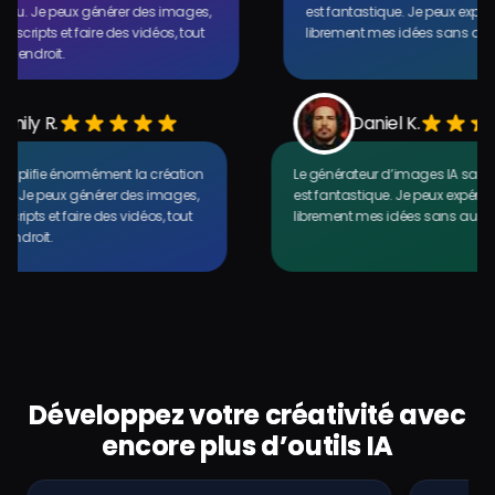
. Je peux générer des images,
est fantastique. Je peux expérime
scripts et faire des vidéos, tout
librement mes idées sans aucune
ndroit.
Emily R.
Daniel K.
 AI simplifie énormément la création
Le générateur d’images IA san
tenu. Je peux générer des images,
est fantastique. Je peux expé
des scripts et faire des vidéos, tout
librement mes idées sans au
me endroit.
Développez votre créativité avec
encore plus d’outils IA