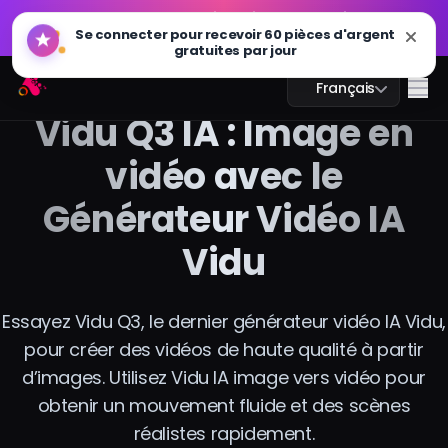
GPT Image 2.0 est disponible : plus rapide, plus
🔥
intelligent et prêt pour la 4K. Essayez maintenant
GPT Image 2.0 est disponible : plus rapide, plus
Arting AI
🔥
Me
Français
intelligent et prêt pour la 4K. Essayez maintenant
Vidu Q3 IA : Image en
vidéo avec le
Générateur Vidéo IA
Chat IA
Vidu
Étude IA
Image IA
Essayez Vidu Q3, le dernier générateur vidéo IA Vidu,
pour créer des vidéos de haute qualité à partir
Vidéo IA
d’images. Utilisez Vidu IA image vers vidéo pour
obtenir un mouvement fluide et des scènes
Outils IA
réalistes rapidement.