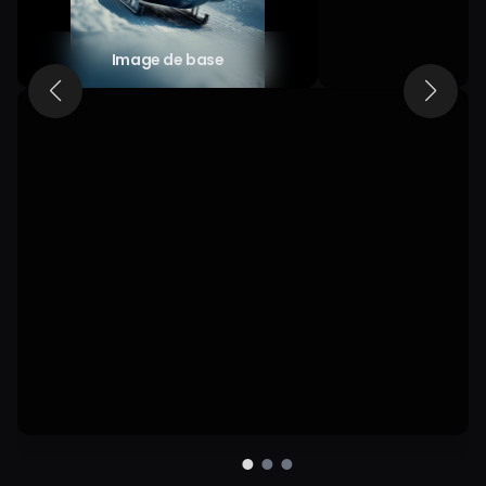
Le skeleton
glisse à toute
allure dans le
Image de base
tunnel glacé.
L’athlète,
casque vissé,
pilote avec
concentration.
Les parois de
la piste de
glace
deviennent de
longs traits
lumineux (flou
de mouvement
extrême). La
luge vibre et
tremble
violemment
sous la force G
massive. Des
éclats de
glace volent