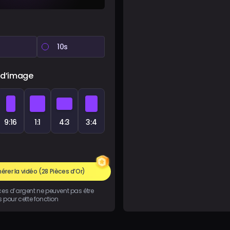
10s
 d’image
9:16
1:1
4:3
3:4
érer la vidéo
(28 Pièces d’Or)
ces d’argent ne peuvent pas être
es pour cette fonction