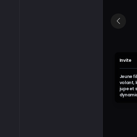
Invite
Jeune fi
volant, 
jupe et
dynamiq
d’engren
dans les
in ciném
Lumière
onirique
scintill