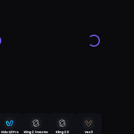
Vidu Q3 Pro
Kling 2.1 master
Kling 2.0
Veo 3