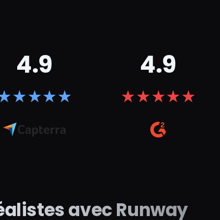
4.9
4.9
★
★
★
★
★
★
★
★
★
★
réalistes avec Runway