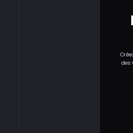
Crée
des 