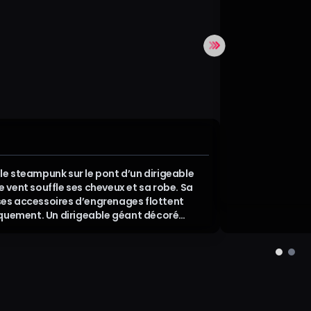
lle steampunk sur le pont d’un dirigeable
le vent souffle ses cheveux et sa robe. Sa
 ses accessoires d’engrenages flottent
uement. Un dirigeable géant décoré
ages glisse derrière, partiellement noyé
 nuages. De la vapeur s’élève au loin. Dolly-
atographique fluide avec légère rotation.
 dorée et chaude, ambiance steampunk
. Détail élevé, animation stable, sans
ement.