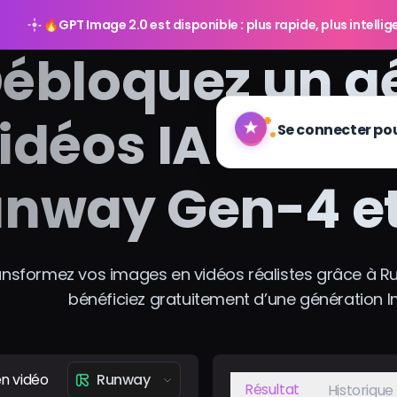
🔥
GPT Image 2.0 est disponible : plus rapide, plus intelli
ébloquez un g
idéos IA haute
nway Gen-4 et
ansformez vos images en vidéos réalistes grâce à Ru
bénéficiez gratuitement d’une génération I
n vidéo
Runway
Résultat
Historique