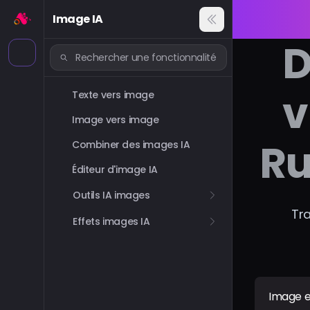
Image IA
D
v
Texte vers image
Image vers image
Ru
Combiner des images IA
Éditeur d'image IA
Outils IA images
Tr
Effets images IA
Image e