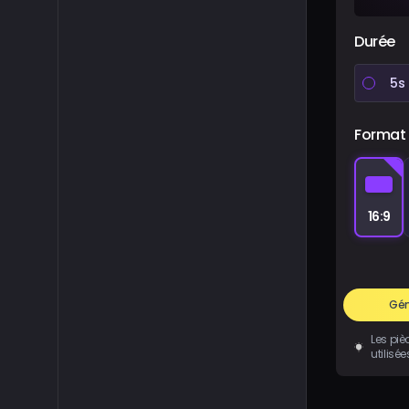
Durée
5s
Format
16:9
Gén
Les piè
utilisé