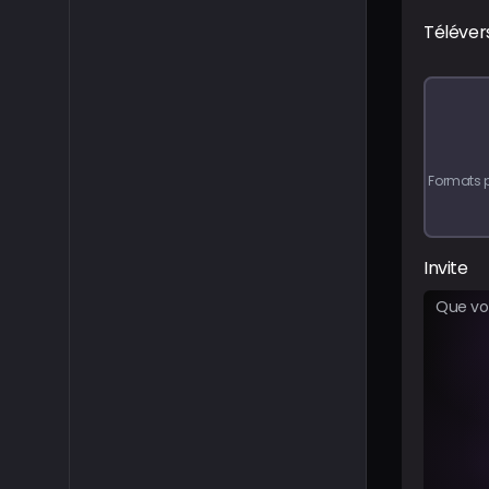
Téléver
Formats p
Invite