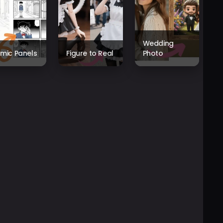
Wedding
mic Panels
Figure to Real
Photo