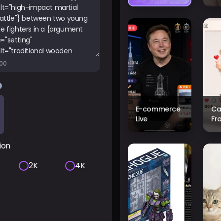
000
E-commerce
Ca
Live
Fr
ion
2K
4K