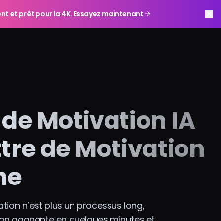
gent et prêt pour la 4K. Essayez maintenant
 de Motivation IA
ttre de Motivation
ne
ivation n’est plus un processus long,
ation gagnante en quelques minutes et