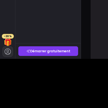
-20 %
🎁
Démarrer gratuitement