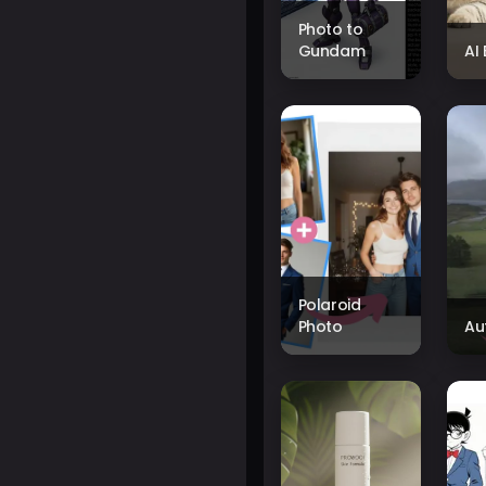
Photo to
Gundam
AI
Polaroid
Photo
Au