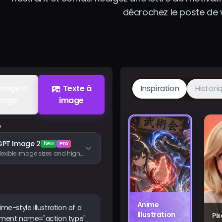
décrochez le poste de 
mage à
Texte à
Inspiration
Histori
mage
image
e
GPT Image 2
New
Pro
Flexible image sizes and high-fidelity image inputs
Anime
Illustration
Pi