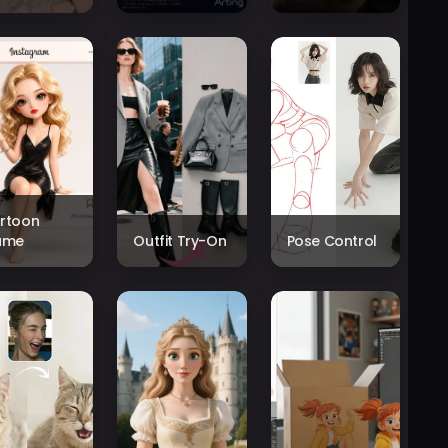
rtoon
ame
Outfit Try-On
Pose Control