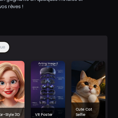
vos rêves !
que
Cute Cat
xar-Style 3D
VR Poster
Selfie