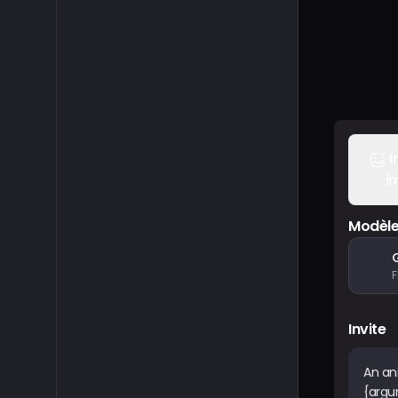
I
i
Modèl
Invite