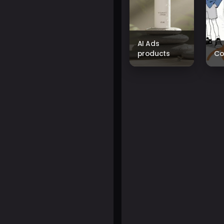
AI Ads
products
Co