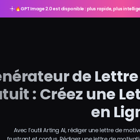
🔥
GPT Image 2.0 est disponible : plus rapide, plus intelli
nérateur de Lettre
tuit : Créez une Le
en Lig
Avec l’outil Arting AI, rédiger une lettre de mot
frustrant et confus. Rédigez une lettre de motiv