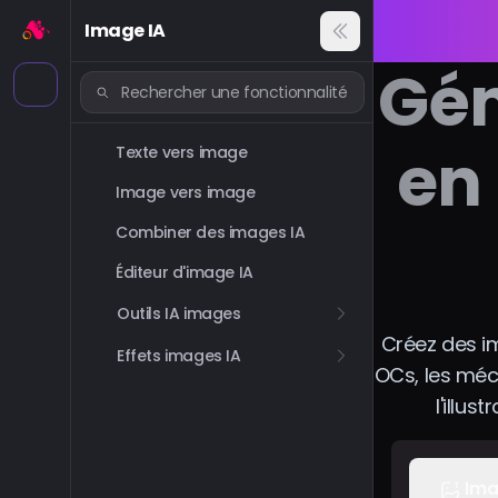
Image IA
Gén
en 
Texte vers image
Image vers image
Combiner des images IA
Éditeur d'image IA
Outils IA images
Créez des im
Effets images IA
OCs, les méch
l'illus
Ima