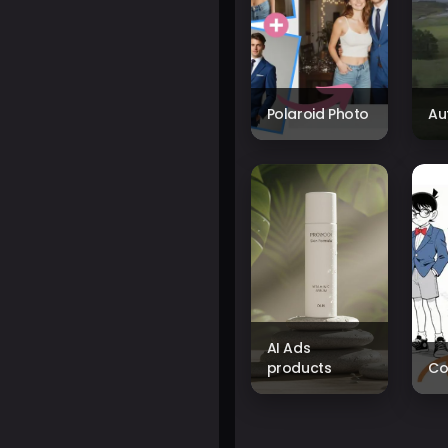
Polaroid Photo
Au
AI Ads
products
Co