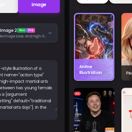
ge
image
 Image 2
New
Pro
Flexible image sizes and high-fidelity image inputs
Anime
Illustration
Pi