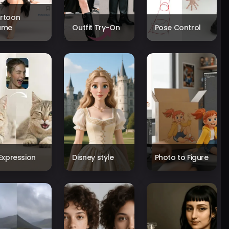
rtoon
ame
Outfit Try-On
Pose Control
 Expression
Disney style
Photo to Figure