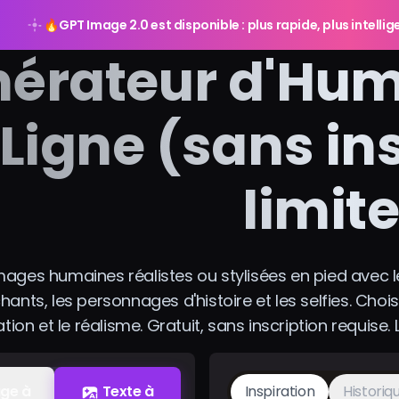
🔥
GPT Image 2.0 est disponible : plus rapide, plus intelli
érateur d'Huma
Ligne (sans in
limit
ages humaines réalistes ou stylisées en pied avec l
ants, les personnages d'histoire et les selfies. Choi
tration et le réalisme. Gratuit, sans inscription requis
ge à
Texte à
Inspiration
Historiq