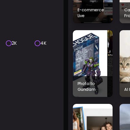
E-commerce
Ca
Live
Fr
2K
4K
Photo to
Gundam
AI