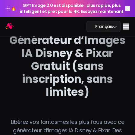
GPT Image 2.0 est disponible : plus rapide, plus
🔥
intelligent et prêt pour la 4K. Essayez maintenant
GPT Image 2.0 est disponible : plus rapide, plus
Arting AI
🔥
Me
Français
intelligent et prêt pour la 4K. Essayez maintenant
Générateur d’Images
IA Disney & Pixar
Gratuit (sans
Chat IA
inscription, sans
Étude IA
limites)
Image IA
Vidéo IA
Libérez vos fantasmes les plus fous avec ce
Outils IA
générateur d’images IA Disney & Pixar. Des