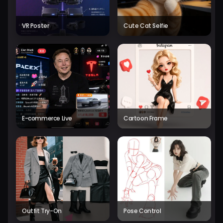
VR Poster
Cute Cat Selfie
E-commerce Live
Cartoon Frame
Outfit Try-On
Pose Control