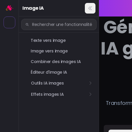
Image IA
Gé
IA 
Texte vers image
Image vers image
Combiner des images IA
Éditeur d'image IA
Outils IA images
Effets images IA
Transforme