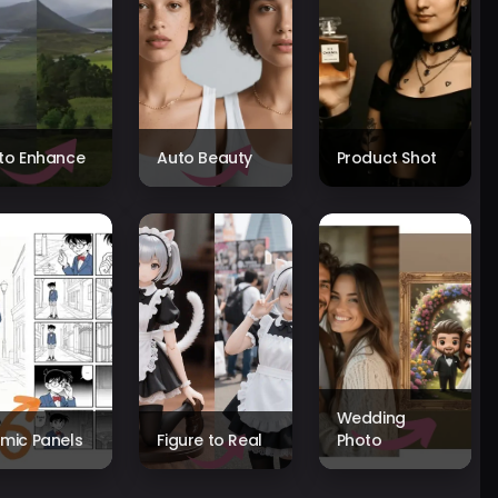
to Enhance
Auto Beauty
Product Shot
Wedding
mic Panels
Figure to Real
Photo