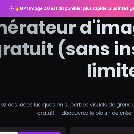
🔥
GPT Image 2.0 est disponible : plus rapide, plus intelli
nérateur d'ima
gratuit (sans i
limit
z des idées ludiques en superbes visuels de grenoui
gratuit — découvrez le plaisir de créer