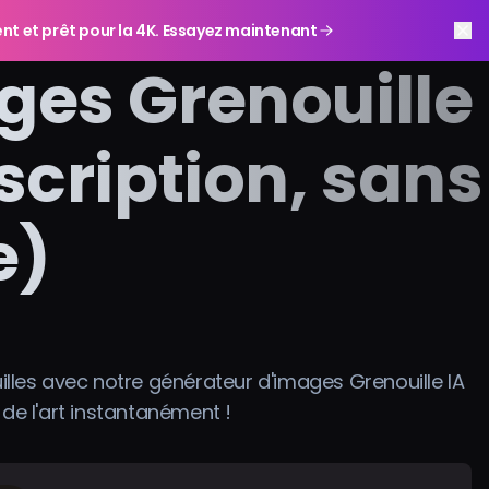
gent et prêt pour la 4K. Essayez maintenant
ges Grenouille
nscription, sans
e)
lles avec notre générateur d'images Grenouille IA
 de l'art instantanément !