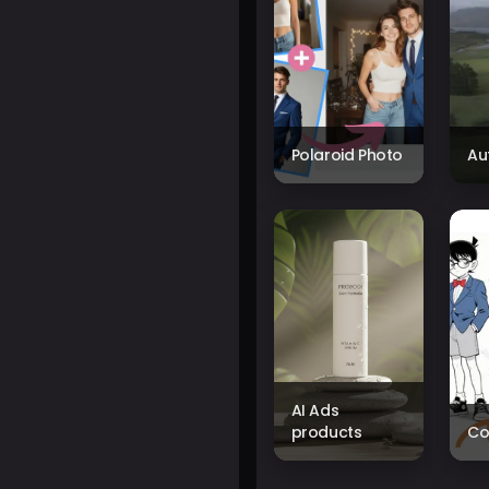
Polaroid Photo
Au
AI Ads
products
Co