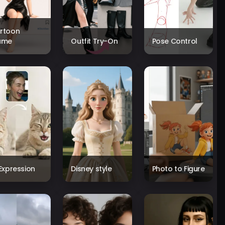
rtoon
ame
Outfit Try-On
Pose Control
 Expression
Disney style
Photo to Figure