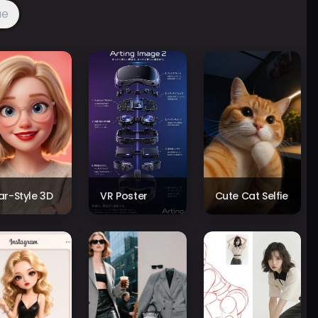
ue
xar-Style 3D
VR Poster
Cute Cat Selfie