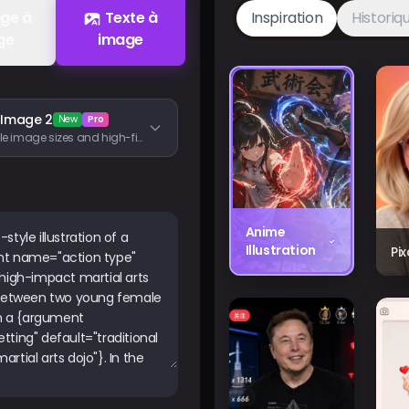
ge à
Texte à
Inspiration
Historiq
ge
image
 Image 2
New
Pro
Flexible image sizes and high-fidelity image inputs
Anime
Illustration
Pi