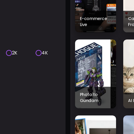
E-commerce
Ca
Live
Fr
2K
4K
Photo to
Gundam
AI