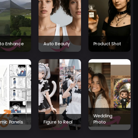
to Enhance
Auto Beauty
Product Shot
Wedding
mic Panels
Figure to Real
Photo