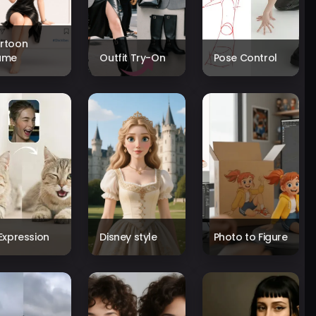
rtoon
ame
Outfit Try-On
Pose Control
 Expression
Disney style
Photo to Figure