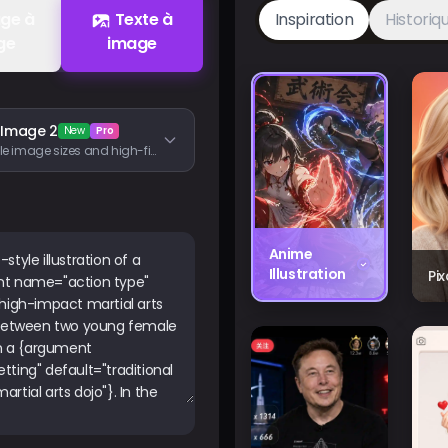
ge à
Texte à
Inspiration
Historiq
ge
image
 Image 2
New
Pro
Flexible image sizes and high-fidelity image inputs
Anime
Illustration
Pi