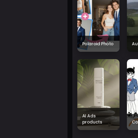
Polaroid Photo
Au
AI Ads
products
Co