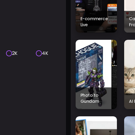
E-commerce
Ca
Live
Fr
2K
4K
Photo to
Gundam
AI