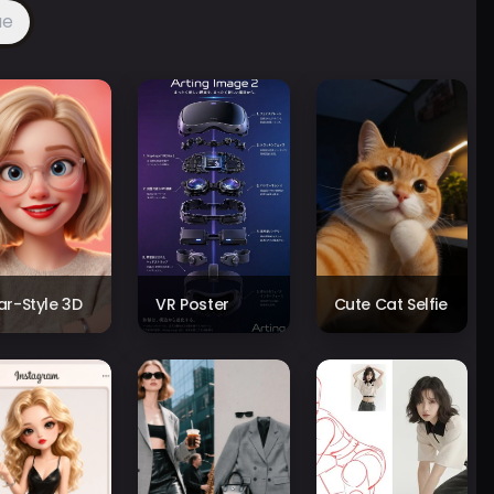
ue
xar-Style 3D
VR Poster
Cute Cat Selfie