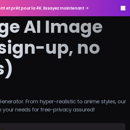
gent et prêt pour la 4K. Essayez maintenant
ge AI Image
sign-up, no
s)
enerator. From hyper-realistic to anime styles, our
 your needs for free-privacy assured!