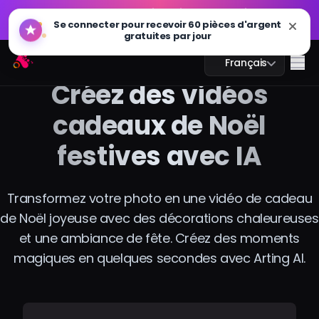
GPT Image 2.0 est disponible : plus rapide, plus
🔥
Se connecter pour recevoir 60 pièces d'argent
intelligent et prêt pour la 4K. Essayez maintenant
gratuites par jour
GPT Image 2.0 est disponible : plus rapide, plus
Arting AI
🔥
Me
Français
intelligent et prêt pour la 4K. Essayez maintenant
Créez des vidéos
cadeaux de Noël
festives avec IA
Chat IA
Étude IA
Transformez votre photo en une vidéo de cadeau
de Noël joyeuse avec des décorations chaleureuses
Image IA
et une ambiance de fête. Créez des moments
Vidéo IA
magiques en quelques secondes avec Arting AI.
Outils IA