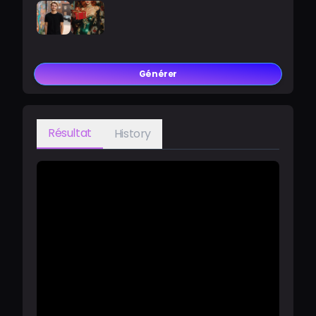
Générer
Résultat
History