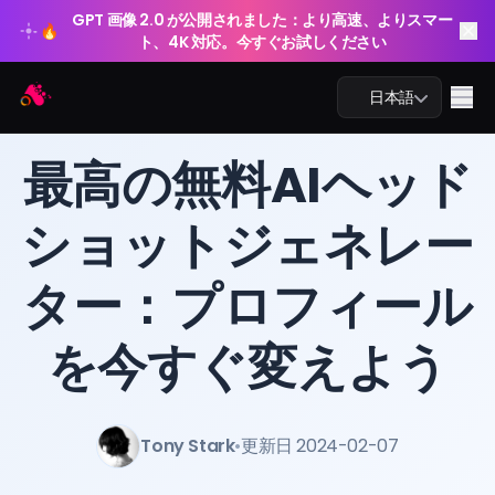
GPT 画像 2.0 が公開されました：より高速、よりスマー
🔥
ト、4K 対応。今すぐお試しください
Arting AI
Me
日本語
ブログ
/
Arting AI
最高の無料AIヘッド
ショットジェネレー
AIチャット
ター：プロフィール
AI学習
AI画像
を今すぐ変えよう
AI動画
Tony Stark
•
更新日 2024-02-07
AIツール