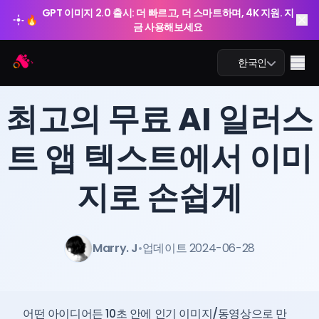
GPT 이미지 2.0 출시: 더 빠르고, 더 스마트하며, 4K 지원. 지
🔥
금 사용해보세요
Arting AI
Me
한국인
BLOG
/
Arting AI
최고의 무료 AI 일러스
트 앱 텍스트에서 이미
AI 챗
지로 손쉽게
AI 학습
AI 이미지
Marry. J
•
업데이트 2024-06-28
AI 비디오
AI 도구
어떤 아이디어든 10초 안에 인기 이미지/동영상으로 만