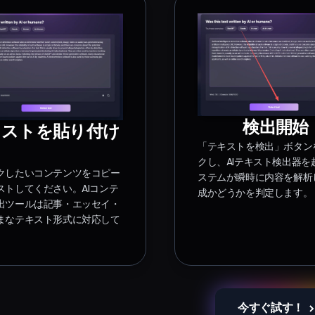
検出開始
キストを貼り付け
「テキストを検出」ボタン
クし、AIテキスト検出器を
クしたいコンテンツをコピー
ステムが瞬時に内容を解析し
ストしてください。AIコンテ
成かどうかを判定します。
出ツールは記事・エッセイ・
まなテキスト形式に対応して
。
今すぐ試す！