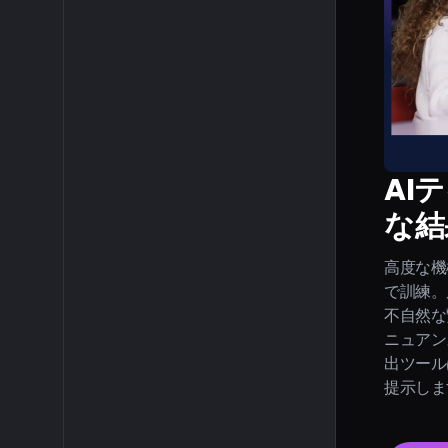
AI
な結
高度な機
で訓練。
不自然な
ニュアン
出ツール
提示しま