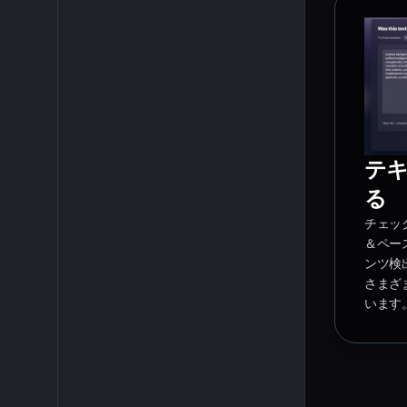
テ
る
チェッ
＆ペー
ンツ検
さまざ
います