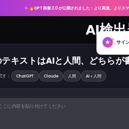
🔥
GPT 画像 2.0 が公開されました：より高速、より
AI検
のテキストはAIと人間、どちらが
試す：
ChatGPT
Claude
人間
AI＋人間