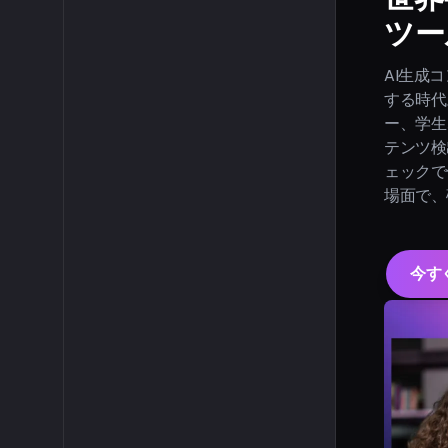
ツー
AI生成
する時代
ー、学生
テンツ検
ェックで
場面で、
今す