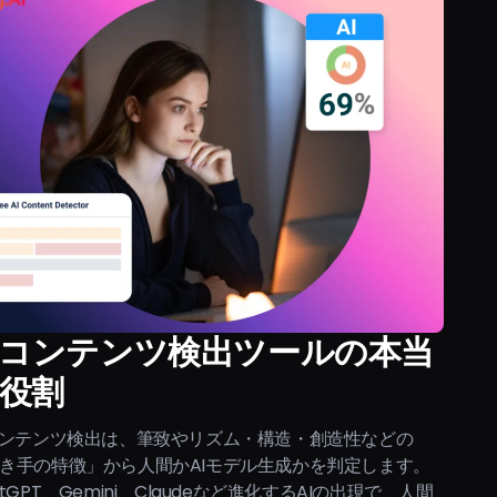
Iコンテンツ検出ツールの本当
役割
コンテンツ検出は、筆致やリズム・構造・創造性などの
き手の特徴」から人間かAIモデル生成かを判定します。
atGPT、Gemini、Claudeなど進化するAIの出現で、人間