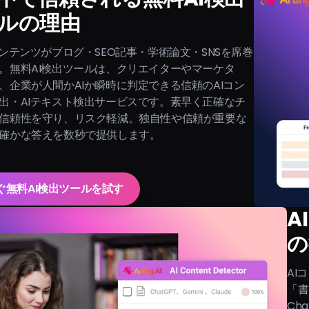
ルの理由
コンテンツがブログ・SEO記事・学術論文・SNSを席巻
。無料AI検出ツールは、クリエイターやマーケタ
、企業が人間かAIか瞬時に判定できる信頼のAIコン
出・AIテキスト検出サービスです。素早く正確なチ
信頼性を守り、リスク軽減。独自性や信頼が重要な
確かな答えを数秒で提供します。
ぐ無料AI検出ツールを試す
A
の
AI
「書
Ch