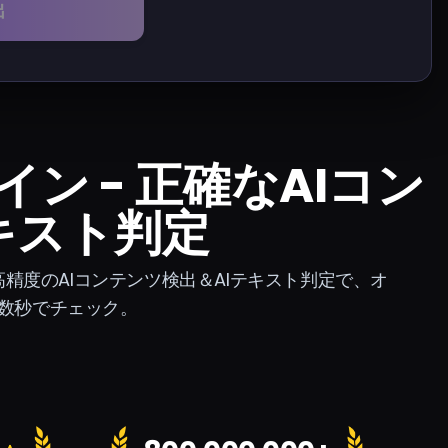
出
ン - 正確なAIコン
キスト判定
高精度のAIコンテンツ検出＆AIテキスト判定で、オ
数秒でチェック。