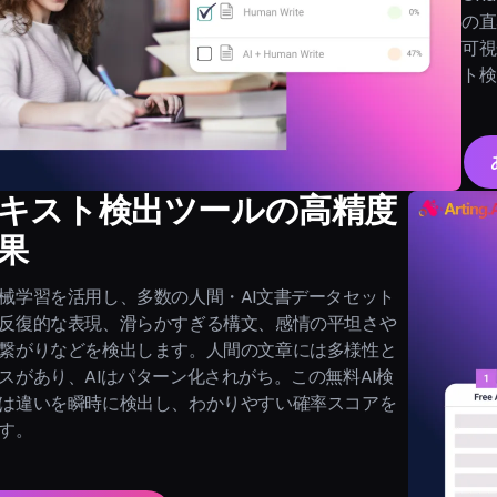
の直
可視
ト検
テキスト検出ツールの高精度
果
械学習を活用し、多数の人間・AI文書データセット
反復的な表現、滑らかすぎる構文、感情の平坦さや
繋がりなどを検出します。人間の文章には多様性と
スがあり、AIはパターン化されがち。この無料AI検
は違いを瞬時に検出し、わかりやすい確率スコアを
す。