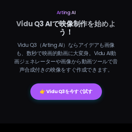
Arting AI
Vidu Q3 AIで映像制作を始めよ
う！
Vidu Q3（Arting AI）ならアイデアも画像
も、数秒で映画的動画に大変身。Vidu AI動
画ジェネレーターや画像から動画ツールで音
声合成付きの映像をすぐ作成できます。
👉 Vidu Q3を今すぐ試す