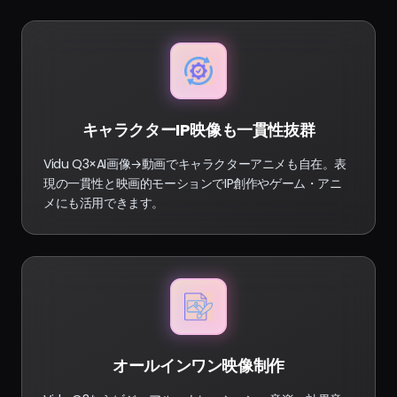
キャラクターIP映像も一貫性抜群
Vidu Q3×AI画像→動画でキャラクターアニメも自在。表
現の一貫性と映画的モーションでIP創作やゲーム・アニ
メにも活用できます。
オールインワン映像制作