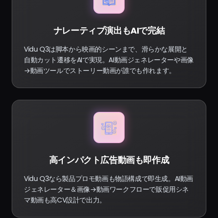
ナレーティブ演出もAIで完結
Vidu Q3は脚本から映画的シーンまで、滑らかな展開と
自動カット遷移をAIで実現。AI動画ジェネレーターや画像
→動画ツールでストーリー動画が誰でも作れます。
高インパクト広告動画も即作成
Vidu Q3なら製品プロモ動画も物語構成で即生成。AI動画
ジェネレーター＆画像→動画ワークフローで販促用シネ
マ動画も高CV設計で出力。