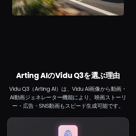
Arting AIのVidu Q3を選ぶ理由
Vidu Q3（Arting AI）は、Vidu AI画像から動画・
AI動画ジェネレーター機能により、映画ストーリ
ー・広告・SNS動画もスピード生成可能です。