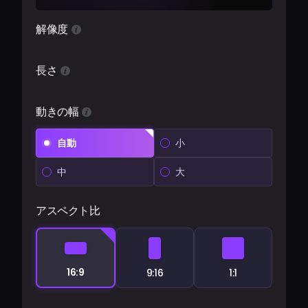
解像度
長さ
動きの幅
自動
小
中
大
アスペクト比
16:9
9:16
1:1