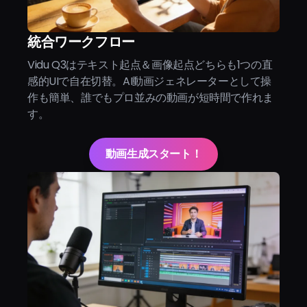
統合ワークフロー
Vidu Q3はテキスト起点＆画像起点どちらも1つの直
感的UIで自在切替。AI動画ジェネレーターとして操
作も簡単、誰でもプロ並みの動画が短時間で作れま
す。
動画生成スタート！