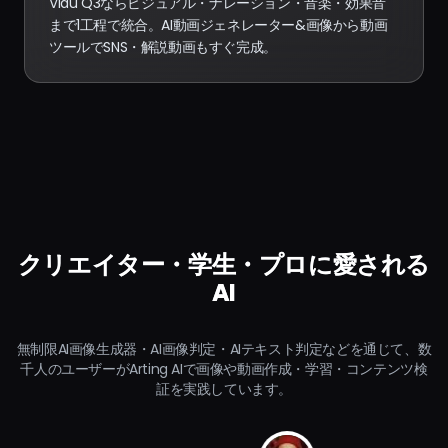
Vidu Q3ならビジュアル・ナレーション・音楽・効果音
まで1工程で統合。AI動画ジェネレーター&画像から動画
ツールでSNS・解説動画もすぐ完成。
クリエイター・学生・プロに愛される
AI
無制限AI画像生成器・AI画像判定・AIテキスト判定などを通じて、数
千人のユーザーがArting AIで画像や動画作成・学習・コンテンツ検
証を実践しています。