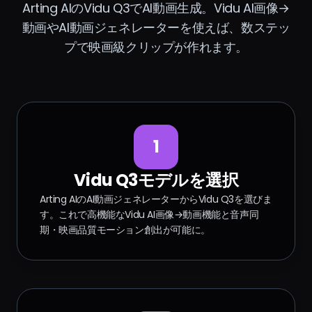
Arting AIのVidu Q3でAI動画生成。Vidu AI画像→
動画やAI動画ジェネレーターを使えば、数ステッ
プで映画級クリップが作れます。
1
Vidu Q3モデルを選択
Arting AIのAI動画ジェネレーターからVidu Q3を選びま
す。これで高機能なVidu AI画像→動画機能と音声同
期・映画品質モーション創出が可能に。