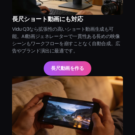
長尺ショート動画にも対応
Vidu Q3なら拡張性の高いショート動画生成も可
能。AI動画ジェネレーターで一貫性ある長めの映像
シーンもワークフローを崩すことなく自動合成。広
告やブランド演出に最適です。
長尺動画を作る