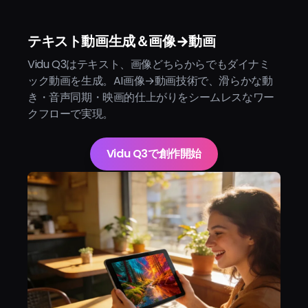
テキスト動画生成＆画像→動画
Vidu Q3はテキスト、画像どちらからでもダイナミ
ック動画を生成。AI画像→動画技術で、滑らかな動
き・音声同期・映画的仕上がりをシームレスなワー
クフローで実現。
Vidu Q3で創作開始