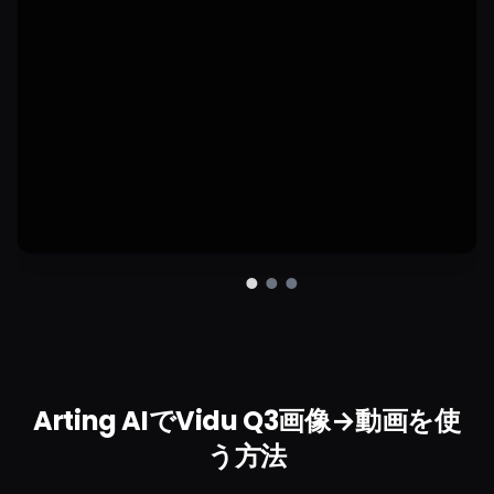
ラー）に。激し
いGでそりはガ
タガタ揺れ、氷
片がカメラにも
舞い込む。トン
ネルのライトが
高速で点滅。ア
ドレナリン全開
のウインタース
ポーツアクショ
ン。
Arting AIでVidu Q3画像→動画を使
う方法