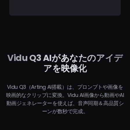
Vidu Q3 AIがあなたのアイデ
アを映像化
Vidu Q3（Arting AI搭載）は、プロンプトや画像を
映画的なクリップに変換。Vidu AI画像から動画やAI
動画ジェネレーターを使えば、音声同期＆高品質シ
ーンが数秒で完成。