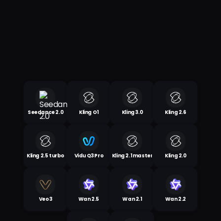
Seedance 2.0
Kling O1
Kling 3.0
Kling 2.6
Kling 2.5 turbo
Vidu Q3 Pro
Kling 2.1 master
Kling 2.0
Veo 3
Wan 2.5
Wan 2.1
Wan 2.2