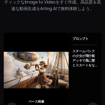
ティックなImage to Videoをすぐ作成。高品質＆高
速な動画生成をArting AIで無料体験しよう。
プロンプト
スチームパンク
の少女が飛行船
デッキで風に髪
とスカートをな
びかせる。ギア
風アクセが動
き、背景では巨
大な装飾飛行船
が雲間を滑空。
遠くから蒸気が
立ちのぼる。カ
ベース画像
メラはなめらか