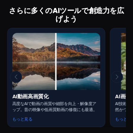
さらに多くのAIツールで創造力を広
げよう
AI動画高画質化
AI画
高度なAIで動画の画質や細部を向上・解像度ア
AI技術
ップ。昔の映像や低画質動画の修復にも最適。
然かつ迅
がり。
もっと見る
もっと見