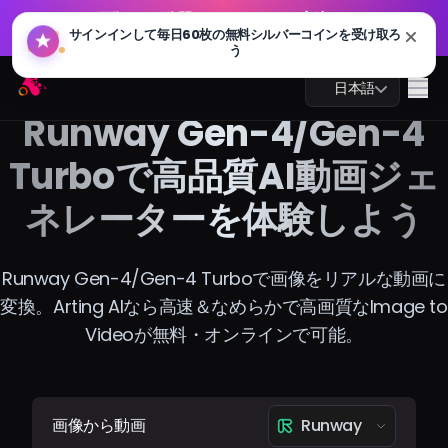
GPT 画像 2.0 が公開されました：より高速、よりスマー
🔥
サインインして毎日60枚の無料シルバーコインを受け取ろ
ト、4K 対応。今すぐお試しください
う
GPT 画像 2.0 が公開されました：より高速、よりスマー
Arting AI
🔥
Me
日本語
ト、4K 対応。今すぐお試しください
Runway Gen-4/Gen-4
Turboで高品質AI動画ジェ
ネレーターを体験しよう
AIチャット
AI学習
Runway Gen-4/Gen-4 Turboで画像をリアルな動画に
変換。Arting AIなら高速＆なめらかで高画質なImage to
AI画像
Videoが無料・オンラインで可能。
AI動画
AIツール
画像から動画
Runway