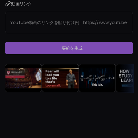
動画リンク
料金
サインイン
要約を生成