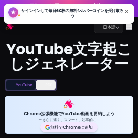
GPT 画像 2.0 が公開されました：より高速、よりスマー
🔥
ト、4K 対応。今すぐお試しください
GPT 画像 2.0 が公開されました：より高速、よりスマー
Arting AI
🔥
Me
日本語
ト、4K 対応。今すぐお試しください
YouTube文字起こ
しジェネレーター
AIチャット
AI学習
YouTube
PDF
AI画像
AI動画
Chrome拡張機能でYouTube動画を要約しよう
— さらに速く、スマート、効率的に！
AIツール
無料でChromeに追加