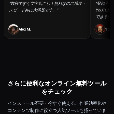
“数秒ですぐ文字起こし！無料なのに精度・
“登録不
スピード共に大満足です。”
YouTu
できるの
Alex M.
Sophi
さらに便利なオンライン無料ツール
をチェック
インストール不要・今すぐ使える、作業効率化や
コンテンツ制作に役立つ人気ツールも揃っていま