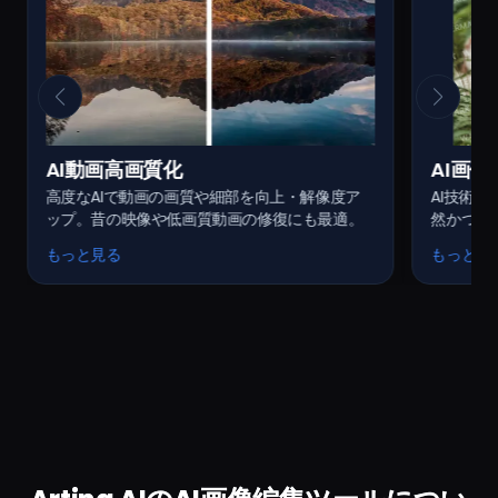
AI画像透かし除去
A
度ア
AI技術で画像から不要なウォーターマークを自
動
適。
然かつ迅速に除去。痕跡を残さずクリアな仕上
クリ
がり。
適
もっと見る
も