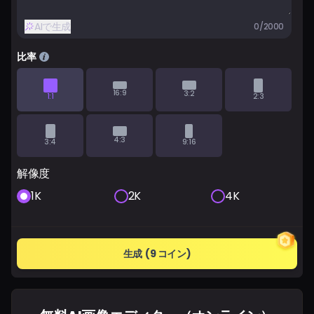
料金
AIで生成
0/2000
サインイン
比率
16:9
3:2
1:1
2:3
4:3
3:4
9:16
解像度
1K
2K
4K
生成
(9 コイン)