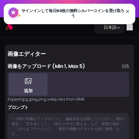
GPT 画像 2.0 が公開されました：より高速、よりスマー
🔥
ト、4K 対応。今すぐお試しください
GPT 画像 2.0 が公開されました：より高速、よりスマー
Arting AI
🔥
Me
日本語
ト、4K 対応。今すぐお試しください
画像エディター
画像をアップロード
(Min 1, Max 5)
0/5
AIチャット
AI学習
追加
AI画像
Support jpg, jpeg, png, webp, less than 10MB
プロンプト
AI動画
AIツール