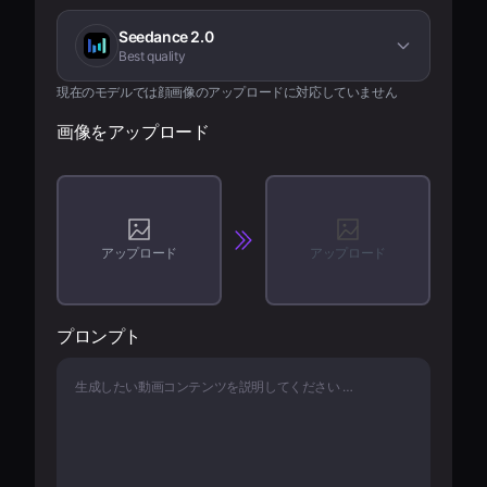
料金
Seedance 2.0
Best quality
サインイン
現在のモデルでは顔画像のアップロードに対応していません
画像をアップロード
アップロード
アップロード
プロンプト