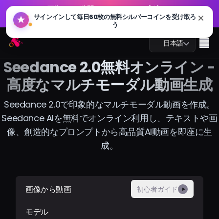
GPT 画像 2.0 が公開されました：より高速、よりスマー
🔥
ト、4K 対応。今すぐお試しください
GPT 画像 2.0 が公開されました：より高速、よりスマー
Arting AI
🔥
Me
日本語
ト、4K 対応。今すぐお試しください
Seedance 2.0無料オンライン -
高度なマルチモーダル動画生成
Seedance 2.0で印象的なマルチモーダル動画を作成。
AIチャット
Seedance AIを無料でオンライン利用し、テキストや画
AI学習
像、創造的なプロンプトから高品質AI動画を即座に生
成。
AI画像
AI動画
画像から動画
初心者ガイド
▶
AIツール
モデル