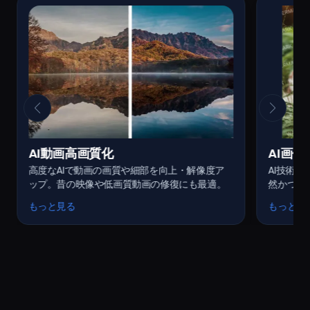
AI動画高画質化
AI画
高度なAIで動画の画質や細部を向上・解像度ア
AI技術
ップ。昔の映像や低画質動画の修復にも最適。
然かつ迅
がり。
もっと見る
もっと見