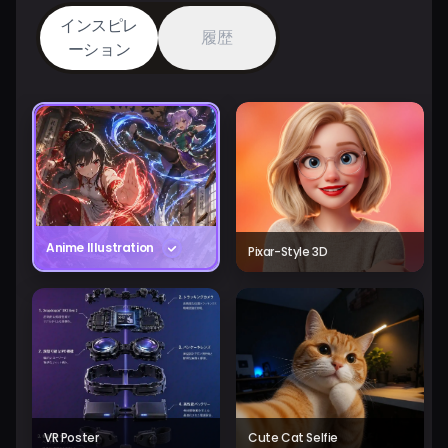
インスピレ
履歴
ーション
Anime Illustration
Pixar-Style 3D
VR Poster
Cute Cat Selfie