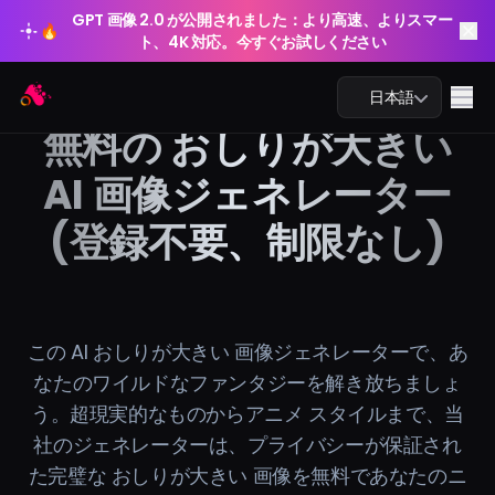
GPT 画像 2.0 が公開されました：より高速、よりスマー
🔥
ト、4K 対応。今すぐお試しください
GPT 画像 2.0 が公開されました：より高速、よりスマー
Arting AI
🔥
Me
日本語
ト、4K 対応。今すぐお試しください
無料の おしりが大きい
AI 画像ジェネレーター
(登録不要、制限なし)
AIチャット
AI学習
AI画像
この AI おしりが大きい 画像ジェネレーターで、あ
なたのワイルドなファンタジーを解き放ちましょ
AI動画
う。超現実的なものからアニメ スタイルまで、当
社のジェネレーターは、プライバシーが保証され
AIツール
た完璧な おしりが大きい 画像を無料であなたのニ