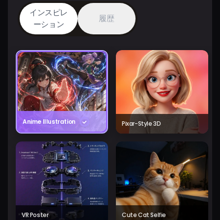
インスピレ
履歴
ーション
Anime Illustration
Pixar-Style 3D
VR Poster
Cute Cat Selfie