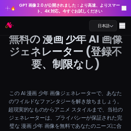
GPT 画像 2.0 が公開されました：より高速、よりスマー
🔥
ト、4K 対応。今すぐお試しください
GPT 画像 2.0 が公開されました：より高速、よりスマー
Arting AI
🔥
Me
日本語
ト、4K 対応。今すぐお試しください
無料の 漫画 少年 AI 画像
ジェネレーター (登録不
要、制限なし)
AIチャット
AI学習
AI画像
この AI 漫画 少年 画像ジェネレーターで、あなた
のワイルドなファンタジーを解き放ちましょう。
AI動画
超現実的なものからアニメ スタイルまで、当社の
ジェネレーターは、プライバシーが保証された完
AIツール
璧な 漫画 少年 画像を無料であなたのニーズに合