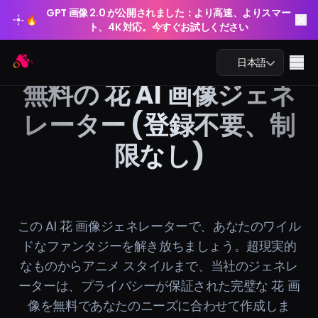
GPT 画像 2.0 が公開されました：より高速、よりスマー
🔥
ト、4K 対応。今すぐお試しください
GPT 画像 2.0 が公開されました：より高速、よりスマー
Arting AI
🔥
Me
日本語
ト、4K 対応。今すぐお試しください
無料の 花 AI 画像ジェネ
レーター (登録不要、制
限なし)
AIチャット
AI学習
AI画像
この AI 花 画像ジェネレーターで、あなたのワイル
ドなファンタジーを解き放ちましょう。超現実的
AI動画
なものからアニメ スタイルまで、当社のジェネレ
ーターは、プライバシーが保証された完璧な 花 画
AIツール
像を無料であなたのニーズに合わせて作成しま