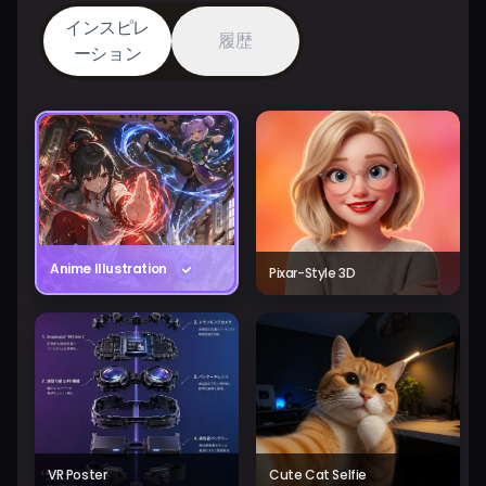
インスピレ
履歴
ーション
Anime Illustration
Pixar-Style 3D
VR Poster
Cute Cat Selfie