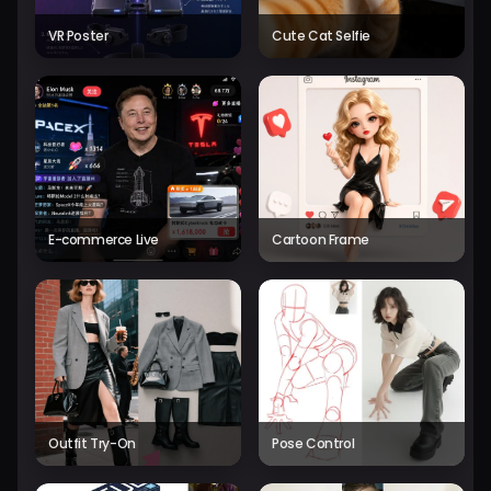
VR Poster
Cute Cat Selfie
E-commerce Live
Cartoon Frame
Outfit Try-On
Pose Control