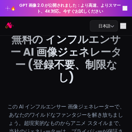
GPT 画像 2.0 が公開されました：より高速、よりスマー
🔥
ト、4K 対応。今すぐお試しください
GPT 画像 2.0 が公開されました：より高速、よりスマー
Arting AI
🔥
Me
日本語
ト、4K 対応。今すぐお試しください
無料の インフルエンサ
ー AI 画像ジェネレータ
ー (登録不要、制限な
AIチャット
し)
AI学習
AI画像
AI動画
この AI インフルエンサー 画像ジェネレーターで、
あなたのワイルドなファンタジーを解き放ちまし
AIツール
ょう。超現実的なものからアニメ スタイルまで、
当社のジェネレーターは、プライバシーが保証さ