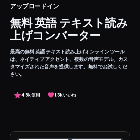
料金
アップロードイン
Arting AI
無料 英語 テキスト読み
サインイン
上げコンバーター
最高の無料 英語 テキスト読み上げオンライン ツール
は、ネイティブ アクセント、複数の音声モデル、カス
タマイズされた音声を提供します。無料でお試しくだ
さい。
4.8k 使用
1.3k いいね