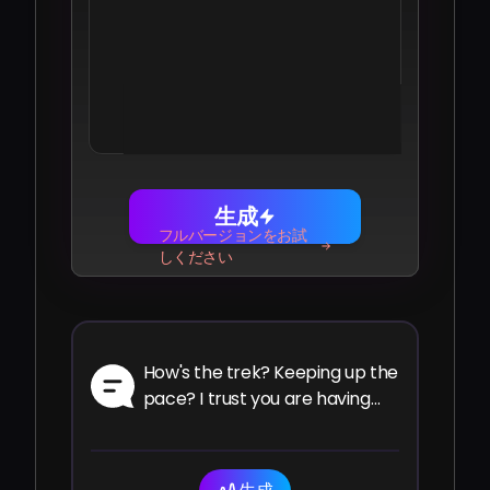
Share
Facebook
Telegram
WhatsApp
Twitter
LinkedIn
生成
フルバージョンをお試
しください
How's the trek? Keeping up the
pace? I trust you are having
the ride of your life.