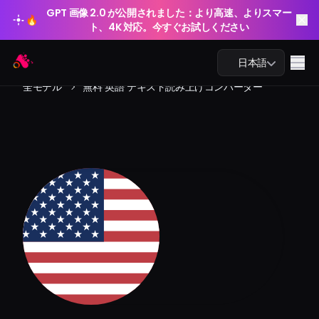
GPT 画像 2.0 が公開されました：より高速、よりスマー
🔥
ト、4K 対応。今すぐお試しください
GPT 画像 2.0 が公開されました：より高速、よりスマー
🔥
Arting AI
Me
日本語
ト、4K 対応。今すぐお試しください
全モデル
無料 英語 テキスト読み上げコンバーター
AIチャット
AI学習
AI画像
AI動画
AIツール