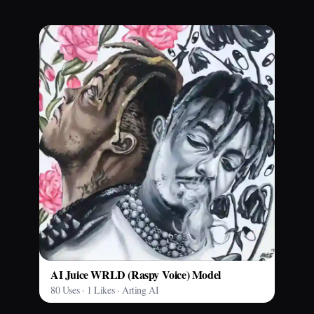
AI Juice WRLD (Raspy Voice) Model
80 Uses · 1 Likes · Arting AI