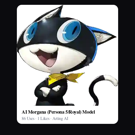
AI Morgana (Persona 5/Royal) Model
86 Uses · 1 Likes · Arting AI