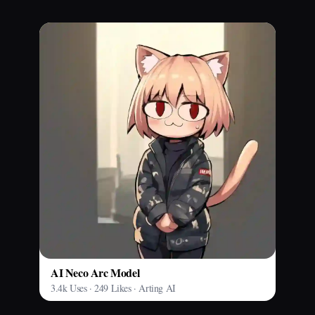
AI Neco Arc Model
3.4k Uses · 249 Likes · Arting AI