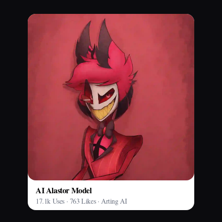
AI Alastor Model
17.1k Uses · 763 Likes · Arting AI