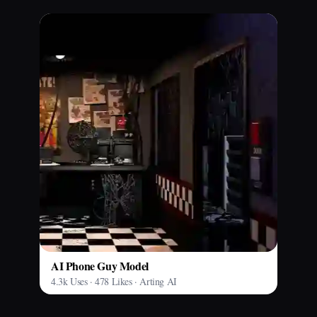
AI Phone Guy Model
4.3k Uses · 478 Likes · Arting AI