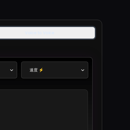
Voice to Voice
速度 ⚡