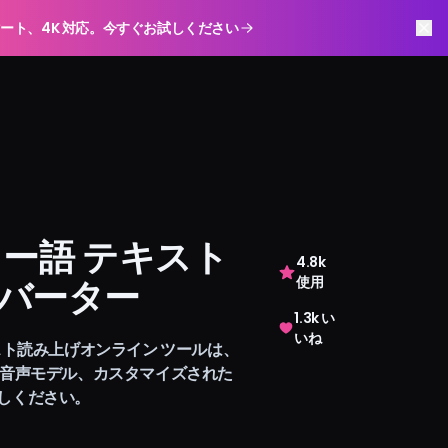
スマート、4K 対応。今すぐお試しください
AI
リー語 テキスト
4.8k
バーター
使用
1.3k い
いね
スト読み上げオンライン ツールは、
の音声モデル、カスタマイズされた
しください。