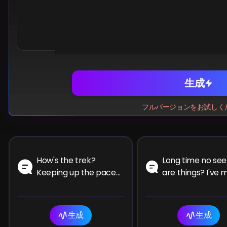
Share
Facebook
Telegr
Wh
生成
フルバージョンをお試しく
How's the trek?
Long time no see
Keeping up the pace?
are things? I've 
I trust you are having
our chats. How h
the ride of your life.
you been since th
time?
生成
生成