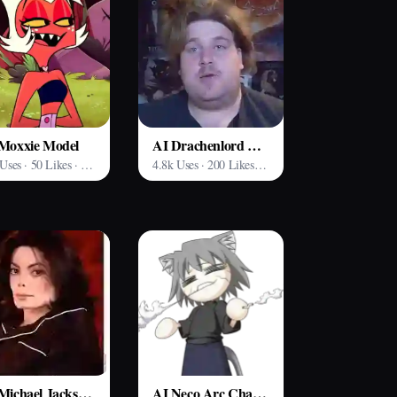
Moxxie Model
AI Drachenlord Model
847 Uses · 50 Likes · Arting AI
4.8k Uses · 200 Likes · Arting AI
AI Michael Jackson Invincible Era Raspy Model
AI Neco Arc Chaos Model