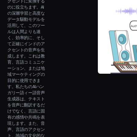
クセントに変換する
のに役立ちます。AI
の深層学習と高度な
データ駆動モデルを
活用して、このツー
ルは人間よりも速
く、効率的に、そし
て正確にインドのア
クセントの音声を生
成します。これは教
育、言語コミュニケ
ーション、または地
域マーケティングの
目的に使用できま
す。私たちのAIハン
ガリー語ィー語音声
生成器は、テキスト
を音声に翻訳するだ
けでなく、言語に固
有の感情や共鳴を表
現します。また、音
声、言語のアクセン
ト、地域の文化的な