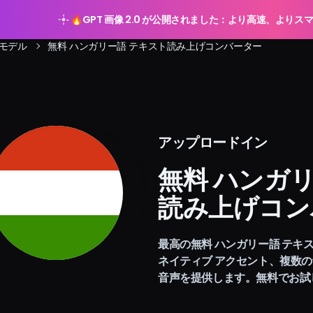
🔥
GPT 画像 2.0 が公開されました：より高速、より
モデル
無料 ハンガリー語 テキスト読み上げコンバーター
アップロードイン
Arting 
無料 ハンガ
読み上げコン
最高の無料 ハンガリー語 テキ
ネイティブ アクセント、複数
音声を提供します。無料でお試