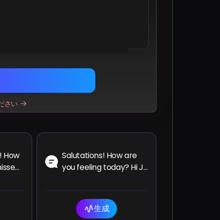
am
atsApp
Twitter
LinkedIn
ださい
! How
Salutations! How are
missed
you feeling today? Hi Ji
ave
Won, hope you are well
e last
and enjoying your time!
生成