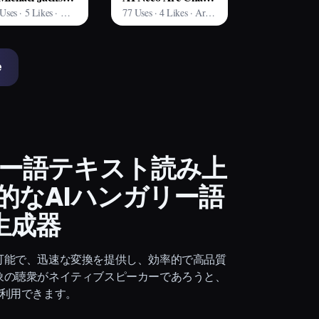
184 Uses · 5 Likes · Arting AI
77 Uses · 4 Likes · Arting AI
e
ー語テキスト読み上
的なAIハンガリー語
生成器
可能で、迅速な変換を提供し、効率的で高品質
象の聴衆がネイティブスピーカーであろうと、
利用できます。