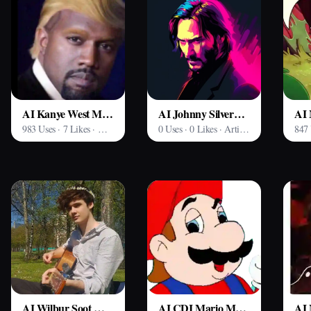
AI Kanye West Model
AI Johnny Silverhand Model
AI 
983 Uses · 7 Likes · Arting AI
0 Uses · 0 Likes · Arting AI
AI Wilbur Soot Model
AI CDI Mario Model