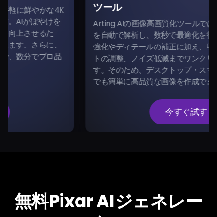
ツール
な4K
けを
Arting AIの画像高画質化ツールでは、AIが写真の
た
を自動で解析し、数秒で最適化を行います。解像
に、
強化やディテールの補正に加え、明るさ・コント
ロ品
トの調整、ノイズ低減までワンクリックで対応で
す。そのため、デスクトップ・スマホを問わず、
でも簡単に高品質な画像を作成できます。
今すぐ試す
無料Pixar AIジェネレー