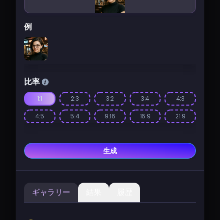
例
比率
1:1
2:3
3:2
3:4
4:3
4:5
5:4
9:16
16:9
21:9
生成
ギャラリー
結果
履歴