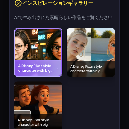
インスピレーションギャラリー
AIで生み出された素晴らしい作品をご覧ください
A Disney Pixar style
A Disney Pixar style
character with big
character with big
expressive eyes,
expressive eyes, colorful
colorful
background, magical
background,
atmosphere
magical
atmosphere
A Disney Pixar style
character with big