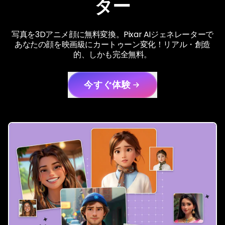
ター
写真を3Dアニメ顔に無料変換。Pixar AIジェネレーターで
あなたの顔を映画級にカートゥーン変化！リアル・創造
的、しかも完全無料。
今すぐ体験