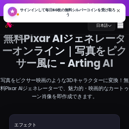
GPT 画像 2.0 が公開されました：より高速、よりスマー
🔥
ト、4K 対応。今すぐお試しください
GPT 画像 2.0 が公開されました：より高速、よりスマー
Arting AI
🔥
Me
日本語
ト、4K 対応。今すぐお試しください
無料Pixar AIジェネレータ
ーオンライン｜写真をピク
サー風に - Arting AI
AIチャット
AI学習
写真をピクサー映画のような3Dキャラクターに変換！無
料Pixar AIジェネレーターで、魅力的・映画的なカートゥ
AI画像
ーン肖像を即作成できます。
AI動画
AIツール
エフェクト