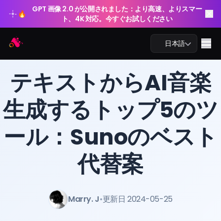
GPT 画像 2.0 が公開されました：より高速、よりスマー
🔥
ト、4K 対応。今すぐお試しください
Arting AI
Me
日本語
ブログ
/
Arting AI
テキストからAI音楽
生成するトップ5のツ
AIチャット
ール：Sunoのベスト
AI学習
AI画像
代替案
AI動画
Marry. J
•
更新日 2024-05-25
AIツール