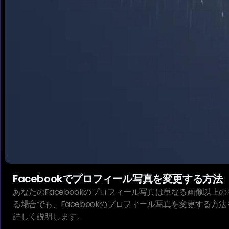
Facebookでプロフィール写真を変更する方法
あなたのFacebookのプロフィール写真は単なる画像
る場合でも、Facebookのプロフィール写真を変更する
詳しく説明します。