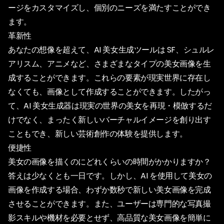
ージをカスタマイズし、個別のニーズを満たすことができ
ます。
革新性
あなたの想像を超えて、AI 美女生成ツールは SF、シュルレ
アリスム、アニメなど、さまざまなタイプの美女画像を生
成することができます。これらの要素が現実世界に存在し
なくても、画像として作成することができます。したがっ
て、AI 美女生成器は現実の世界の美女を再現・模倣するだ
けでなく、まったく新しいバーチャルイメージを創り出す
こともでき、新しい芸術創作の体験を提供します。
便捷性
美女の画像を描くのにどれくらいの時間がかかりますか？
答えは少なくとも一日です。しかし、AI を使用して美女の
画像を作成する場合、わずか数秒で新しい美女画像を完成
させることができます。また、ユーザーは専門的な写真撮
影スキルや機材を必要とせず、高品質な美女画像を簡単に