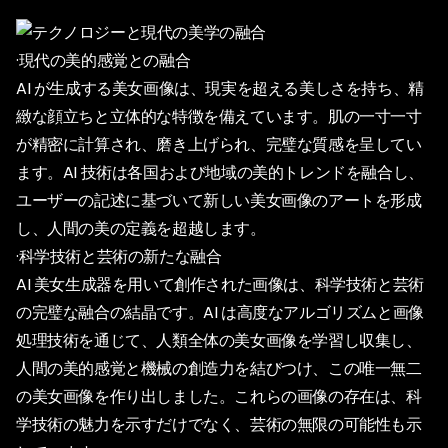
·現代の美的感覚との融合
AI が生成する美女画像は、現実を超える美しさを持ち、精
緻な顔立ちと立体的な特徴を備えています。肌の一寸一寸
が精密に計算され、磨き上げられ、完璧な質感を呈してい
ます。AI 技術は各国および地域の美的トレンドを融合し、
ユーザーの記述に基づいて新しい美女画像のアートを形成
し、人間の美の定義を超越します。
·科学技術と芸術の新たな融合
AI 美女生成器を用いて創作された画像は、科学技術と芸術
の完璧な融合の結晶です。AI は高度なアルゴリズムと画像
処理技術を通じて、人類全体の美女画像を学習し収集し、
人間の美的感覚と機械の創造力を結びつけ、この唯一無二
の美女画像を作り出しました。これらの画像の存在は、科
学技術の魅力を示すだけでなく、芸術の無限の可能性も示