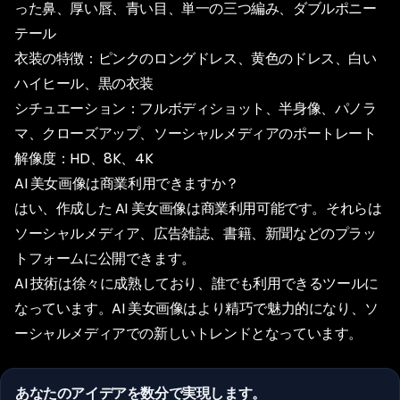
った鼻、厚い唇、青い目、単一の三つ編み、ダブルポニー
テール
衣装の特徴：ピンクのロングドレス、黄色のドレス、白い
ハイヒール、黒の衣装
シチュエーション：フルボディショット、半身像、パノラ
マ、クローズアップ、ソーシャルメディアのポートレート
解像度：HD、8K、4K
AI 美女画像は商業利用できますか？
はい、作成した AI 美女画像は商業利用可能です。それらは
ソーシャルメディア、広告雑誌、書籍、新聞などのプラッ
トフォームに公開できます。
AI 技術は徐々に成熟しており、誰でも利用できるツールに
なっています。AI 美女画像はより精巧で魅力的になり、ソ
ーシャルメディアでの新しいトレンドとなっています。
あなたのアイデアを数分で実現します。